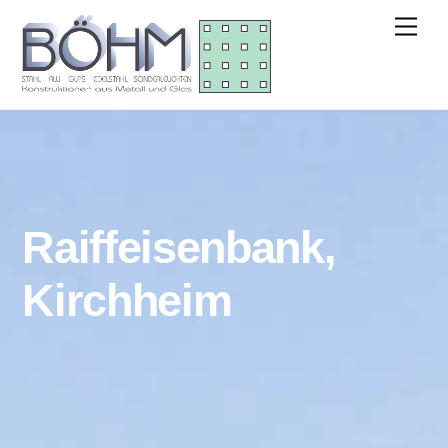
Skip
Men
to
content
Raiffeisenbank,
Kirchheim