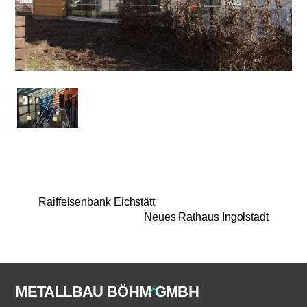
Raiffeisenbank Eichstätt
Neues Rathaus Ingolstadt
METALLBAU BÖHM GMBH
Back
To