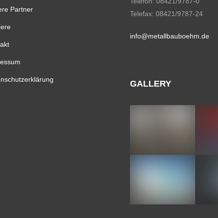
Telefon: 08421/9787-0
re Partner
Telefax: 08421/9787-24
iere
info@metallbauboehm.de
akt
ressum
nschutzerklärung
GALLERY