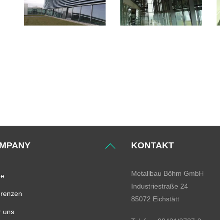
Back
MPANY
KONTAKT
To
Top
Metallbau Böhm GmbH
e
Industriestraße 24
erenzen
85072 Eichstätt
 uns