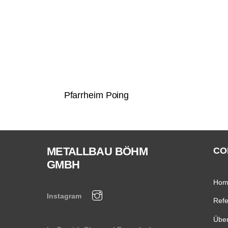
Pfarrheim Poing
METALLBAU BÖHM
CO
GMBH
Hom
Instagram
Ref
Über